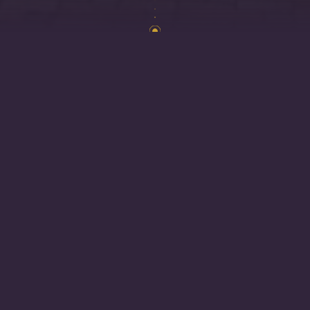
Au fil de la rivière l’Œuf, la charmante ville de
Pithiviers
vous accueillera à bras ouvert. Pour
continuer sa tournée unique en Région Centre-Val
de Loire, le
Klub Extraordinaire
vient à la rencontre
des Pithivériens et des Pithivériennes !
Nous vous donnons rendez-vous à Pithiviers du les
29
et 30 septembre et le 1er octobre
au
35 Mail Ouest
,
pour une expérience mémorable !
Comment accéder au Klub Extraordinaire
?
Uniquement sur réservation gratuite via
leklubextraordinaire@centrevaldeloire.fr
Créneau de 45min pour 6 personnes
La venue du Klub Extraordinaire à Pithiviers est