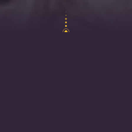
“Il n’y a pas de réussite facile, ni d’échecs
définitifs”
Marcel Proust
Son entrée au Klub: j’ai eu des difficultés à trouver de
la motivation au collège et je n’avais pas de vrai
projet d’orientation. Le Klub que j’ai découvert à
Dreux m’a permis de reprendre pied, sans prise de
tête et après j’ai pu développer un projet de
formation validé par un Conseiller en Évolution
Professionnelle.