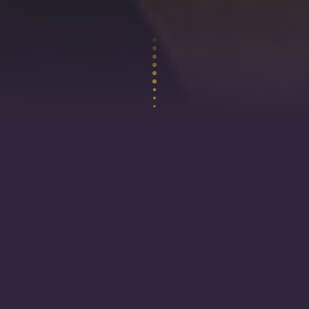
“Il faut de la patience pour obtenir un
beau jardin… avoir la main verte et
aimer la nature”.
Son entrée au Klub: avec mon CAP électricité en
poche, je devais travailler dans l’entreprise du
bâtiment de mon Oncle, celle ci a fermé. Mais, avec
le Klub extraordinaire, je me suis découvert une autre